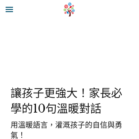
🍭來糖果樹吧
🍭關於糖果樹
最新消息
🍭糖果樹課程
校區介紹&聯繫
糖果樹環境
幼兒全美基礎班
官方LINE@
糖果樹理念
幼兒全美探索班
讓孩子更強大！家長必
糖果樹Class Blog
小學全美基礎班
學的10句溫暖對話
小學全美進階班
糖果營隊活動
用溫暖語言，灌溉孩子的自信與勇
氣！