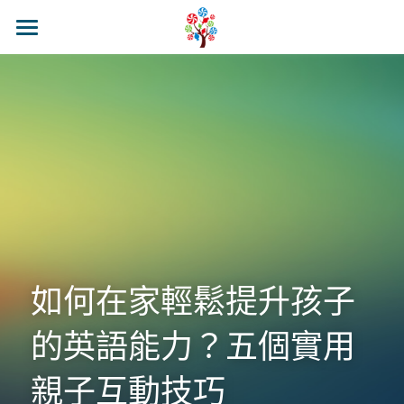
🍭來糖果樹吧
🍭關於糖果樹
最新消息
🍭糖果樹課程
校區介紹&聯繫
糖果樹環境
幼兒全美基礎班
官方LINE@
糖果樹理念
幼兒全美探索班
糖果樹Class Blog
小學全美基礎班
如何在家輕鬆提升孩子
小學全美進階班
的英語能力？五個實用
糖果營隊活動
親子互動技巧