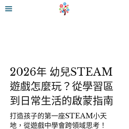
🍭來糖果樹吧
🍭關於糖果樹
最新消息
🍭糖果樹課程
校區介紹&聯繫
糖果樹環境
幼兒全美基礎班
官方LINE@
2026年 幼兒STEAM
糖果樹理念
幼兒全美探索班
遊戲怎麼玩？從學習區
糖果樹Class Blog
小學全美基礎班
到日常生活的啟蒙指南
小學全美進階班
糖果營隊活動
打造孩子的第一座STEAM小天
地，從遊戲中學會跨領域思考！