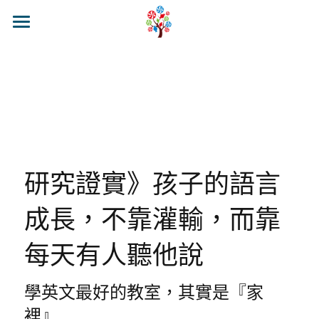
🍭來糖果樹吧
🍭關於糖果樹
最新消息
🍭糖果樹課程
校區介紹&聯繫
糖果樹環境
幼兒全美基礎班
官方LINE@
研究證實》孩子的語言
糖果樹理念
幼兒全美探索班
成長，不靠灌輸，而靠
糖果樹Class Blog
小學全美基礎班
每天有人聽他說
小學全美進階班
糖果營隊活動
學英文最好的教室，其實是『家
裡』