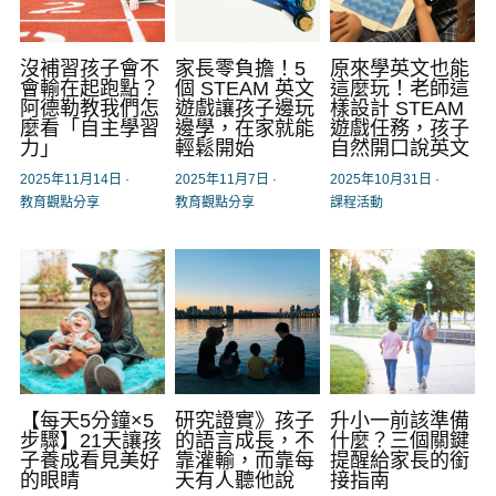
沒補習孩子會不
家長零負擔！5
原來學英文也能
會輸在起跑點？
個 STEAM 英文
這麼玩！老師這
阿德勒教我們怎
遊戲讓孩子邊玩
樣設計 STEAM
麼看「自主學習
邊學，在家就能
遊戲任務，孩子
力」
輕鬆開始
自然開口說英文
2025年11月14日
·
2025年11月7日
·
2025年10月31日
·
教育觀點分享
教育觀點分享
課程活動
【每天5分鐘×5
研究證實》孩子
升小一前該準備
步驟】21天讓孩
的語言成長，不
什麼？三個關鍵
子養成看見美好
靠灌輸，而靠每
提醒給家長的銜
的眼睛
天有人聽他說
接指南