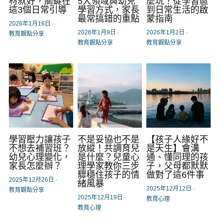
材就好，關鍵在
5大領域與幼兒
麼玩？從學習區
這3個日常引導
學習方式，家長
到日常生活的啟
最常搞錯的重點
蒙指南
2026年1月16日
·
2026年1月9日
·
2026年1月2日
·
教育觀點分享
教育觀點分享
教育觀點分享
學習壓力讓孩子
不是妥協也不是
【孩子人緣好不
不想去補習班？
放縱！共調育兒
是天生】會溝
幼兒心理變化，
是什麼？兒童心
通、懂同理的孩
家長怎麼辦？
理學家教你三步
子，父母都默默
驟穩住孩子的情
做對了這6件事
2025年12月26日
·
緒風暴
2025年12月12日
·
教育觀點分享
2025年12月19日
·
教育心理
教育心理